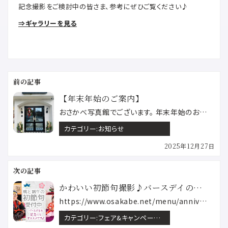
記念撮影をご検討中の皆さま、参考にぜひご覧ください♪
⇒ギャラリーを見る
投
稿
ナ
ビ
ゲ
【年末年始のご案内】
ー
おさかべ写真館でございます。 年末年始のお休みのご案内です。 令和７年１２月２７日〜 令和８年１月４…
シ
ョ
ン
カテゴリー:
お知らせ
2025年12月27日
かわいい初節句撮影♪バースデイの記念もご一緒に♪
https://www.osakabe.net/menu/anniversary/index.htm…
カテゴリー:
フェア&キャンペーン 百日祝い・初節句・バースデー