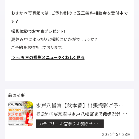
おさかべ写真館では、ご予約制の七五三無料相談会を受付中で
す🎵
撮影体験でお写真プレゼント！
夏休み中にゆったりと撮影はいかがでしょうか？
ご予約をお待ちしております。
⇒ 七五三の撮影メニューをくわしく見る
投
稿
ナ
ビ
ゲ
水戸八幡宮【秋本番】出張撮影ご予約開始！
ー
おさかべ写真館は水戸八幡宮まで徒歩2分！ 11月は七五三の秋本番！樹齢800年の大銀杏が鮮やかな黄色…
シ
ョ
ン
カテゴリー:
お宮参り お知らせ フェア&キャンペーン 七五三 成人式 水戸八幡宮ロケーション撮影
2026年5月28日