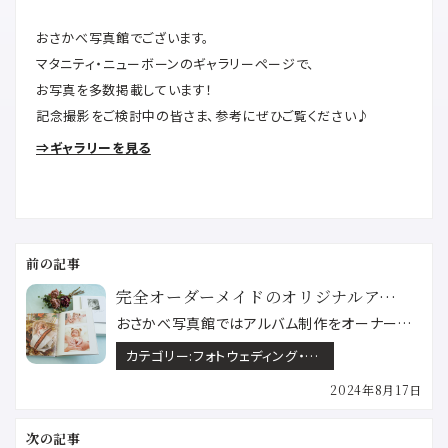
おさかべ写真館でございます。
マタニティ・ニューボーンのギャラリーページで、
お写真を多数掲載しています！
記念撮影をご検討中の皆さま、参考にぜひご覧ください♪
⇒ギャラリーを見る
投
稿
ナ
ビ
ゲ
完全オーダーメイドのオリジナルアルバムを作成しませんか
ー
おさかべ写真館ではアルバム制作をオーナーフォトグラファーが撮影から編集までオーダーメイドにて制作しま…
シ
ョ
ン
カテゴリー:
フォトウェディング・神前挙式 マタニティ・ニューボーン 入園入学・卒園卒業 卒業袴 家族写真 成人式 百日祝い・初節句・バースデー
2024年8月17日