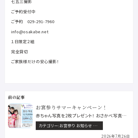
七五三撮影
ご予約受付中
ご予約 029-291-7960
info@osakabe.net
１日限定２組
完全貸切
ご家族様だけの安心撮影！
投
稿
ナ
ビ
ゲ
お宮参りサマーキャンペーン！
ー
赤ちゃん写真を2枚プレゼント！ おさかべ写真館でございます。《８月・９月 限定＜お宮参り夏のキャンペ…
シ
ョ
ン
カテゴリー:
お宮参り お知らせ フェア&キャンペーン 水戸八幡宮ロケーション撮影
2026年7月26日